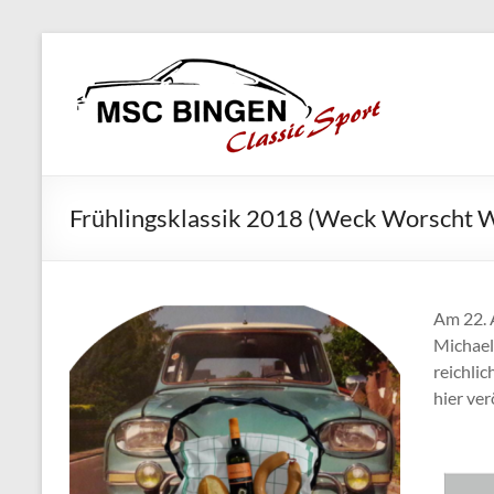
Skip
MSC
to
Bingen
content
Classic
Motorsport
Frühlingsklassik 2018 (Weck Worscht 
Am 22. 
Michael
reichli
hier ver