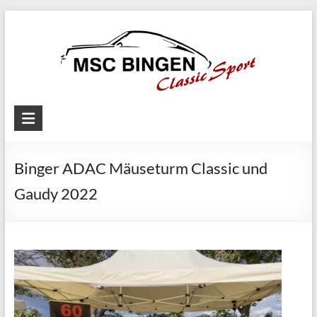
Skip
to
content
MSC
Bingen
Binger ADAC Mäuseturm Classic und
Classic
Motorsport
Gaudy 2022