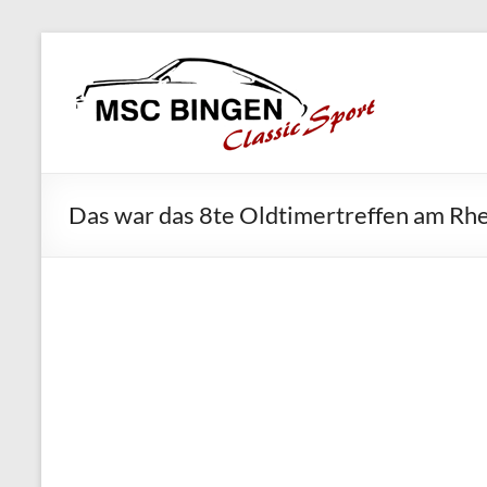
Skip
MSC
to
Bingen
content
Classic
Motorsport
Das war das 8te Oldtimertreffen am Rh