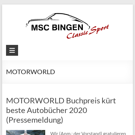
Skip
to
content
MSC
Bingen
MOTORWORLD
Classic
Motorsport
MOTORWORLD Buchpreis kürt
beste Autobücher 2020
(Pressemeldung)
Wir (Anm.: der Vorstand) gratulieren