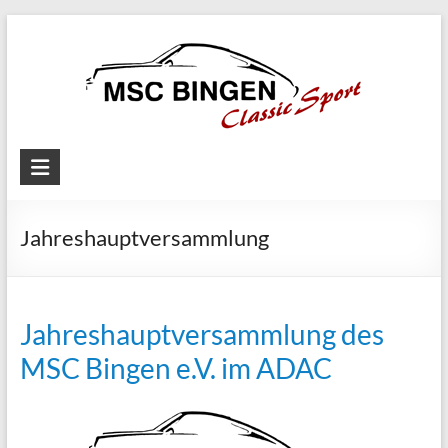
Skip
to
content
MSC
Bingen
Jahreshauptversammlung
Classic
Motorsport
Jahreshauptversammlung des
MSC Bingen e.V. im ADAC