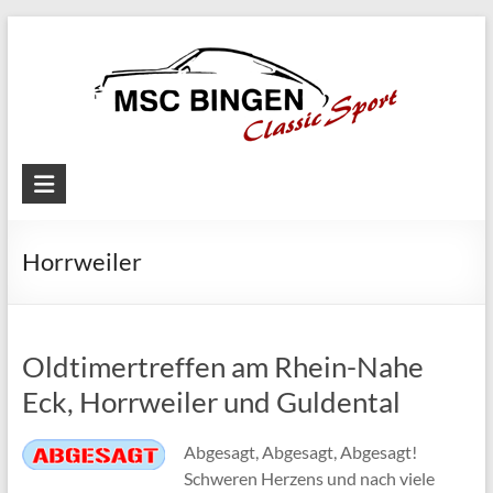
Skip
to
content
MSC
Bingen
Horrweiler
Classic
Motorsport
Oldtimertreffen am Rhein-Nahe
Eck, Horrweiler und Guldental
Abgesagt, Abgesagt, Abgesagt!
Schweren Herzens und nach viele