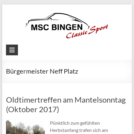
Skip
to
content
MSC
Bingen
Bürgermeister Neff Platz
Classic
Motorsport
Oldtimertreffen am Mantelsonntag
(Oktober 2017)
Pünktlich zum gefühlten
Herbstanfang trafen sich am