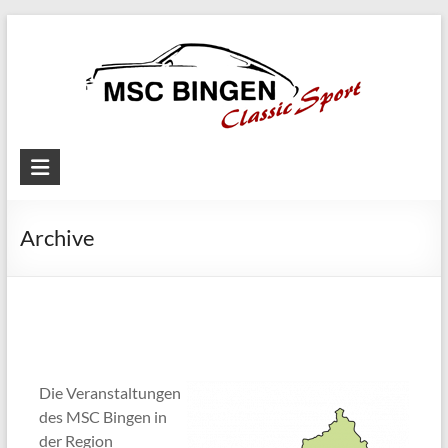
Skip
to
content
MSC
Bingen
Archive
Classic
Motorsport
Die Veranstaltungen
des MSC Bingen in
der Region