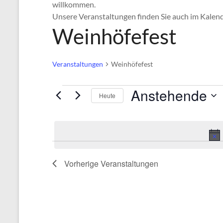
willkommen.
Unsere Veranstaltungen finden Sie auch im Kale
Weinhöfefest
Veranstaltungen
Weinhöfefest
Veranstaltungen
Anstehende
Heute
D
a
t
u
Vorherige
Veranstaltungen
m
w
ä
h
l