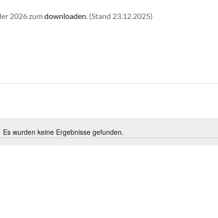
nder 2026 zum
downloaden
. (Stand 23.12.2025)
Es wurden keine Ergebnisse gefunden.
H
i
n
w
e
i
s