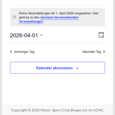
Veranstaltungen
Keine Veranstaltungen für 1. April 2026 vorgesehen. Hier
für
geht es zu den
nächsten bevorstehenden
H
Veranstaltungen
.
i
1.
n
w
2026-04-01
A
V
April
e
T
i
e
a
n
D
2026
s
g
a
r
s
Vorheriger Tag
Nächster Tag
t
a
i
u
n
Kalender abonnieren
c
m
s
h
w
t
ä
t
a
h
e
l
l
n
e
t
Copyright © 2026 Motor-Sport-Club Bingen e.V. im ADAC
-
n